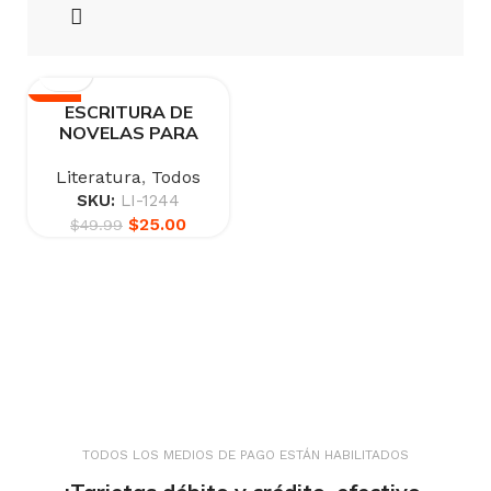
-50%
ESCRITURA DE
NOVELAS PARA
PRINCIPIANTES
Literatura
,
Todos
SKU:
LI-1244
$
25.00
$
49.99
TODOS LOS MEDIOS DE PAGO ESTÁN HABILITADOS