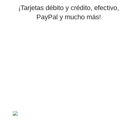
¡Tarjetas débito y crédito, efectivo,
PayPal y mucho más!
tiendaenlineapdf.com
Estás en el Marketplace más completo para comprar
todo tipo de cursos 100% en español. Los mejores
cursos online, siempre al mejor precio!
Blvd. Universitarios, Col.
Tierra Blanca Culiacán, Sin.