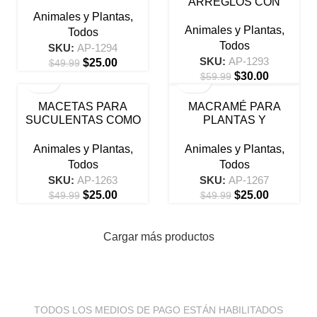
ARREGLOS CON
MUSGO
Animales y Plantas
,
Animales y Plantas
,
Todos
Todos
SKU:
AP-1294
SKU:
AP-1293
$
25.00
$
49.99
$
30.00
$
59.99
-50%
-50%
MACETAS PARA
MACRAMÉ PARA
SUCULENTAS COMO
PLANTAS Y
NEGOCIO
KOKEDAMAS
Animales y Plantas
,
Animales y Plantas
,
Todos
Todos
SKU:
AP-1263
SKU:
AP-1267
$
25.00
$
25.00
$
49.99
$
49.99
Cargar más productos
TODOS LOS MEDIOS DE PAGO ESTÁN HABILITADOS