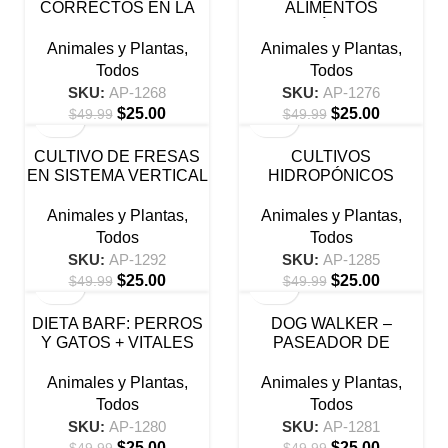
CORRECTOS EN LA
ALIMENTOS
SALUD DE TU PERRO
ORGÁNICOS
Animales y Plantas
,
Animales y Plantas
,
Todos
Todos
SKU:
AP-1268
SKU:
AP-1276
$
25.00
$
25.00
$
49.99
$
49.99
-50%
-50%
CULTIVO DE FRESAS
CULTIVOS
EN SISTEMA VERTICAL
HIDROPÓNICOS
URBANOS
Animales y Plantas
,
Animales y Plantas
,
Todos
Todos
SKU:
AP-1292
SKU:
AP-1285
$
25.00
$
25.00
$
49.99
$
49.99
-50%
-50%
DIETA BARF: PERROS
DOG WALKER –
Y GATOS + VITALES
PASEADOR DE
PERROS
Animales y Plantas
,
Animales y Plantas
,
Todos
Todos
SKU:
AP-1280
SKU:
AP-1281
$
25.00
$
25.00
$
49.99