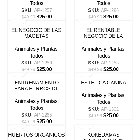
Todos
Todos
SKU:
AP-1257
SKU:
AP-1286
$
25.00
$
25.00
$
49.99
$
49.99
-50%
-50%
EL NEGOCIO DE LAS
EL RENTABLE
MACETAS
NEGOCIO DE LA
GEOMÉTRICAS DE
APICULTURA
GEODAS
Animales y Plantas
,
Animales y Plantas
,
Todos
Todos
SKU:
AP-1259
SKU:
AP-1258
$
25.00
$
25.00
$
49.99
$
49.99
-50%
-50%
ENTRENAMIENTO
ESTÉTICA CANINA
PARA PERROS DE
HOGAR
Animales y Plantas
,
Animales y Plantas
,
Todos
Todos
SKU:
AP-1302
SKU:
AP-1265
$
25.00
$
49.99
$
25.00
$
49.99
-50%
-50%
HUERTOS ORGÁNICOS
KOKEDAMAS