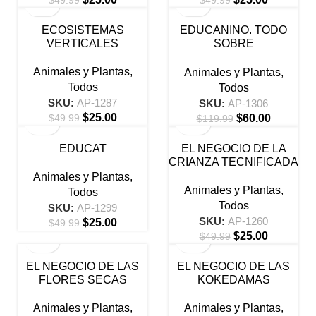
$
49.99
-50%
-50%
ECOSISTEMAS
EDUCANINO. TODO
VERTICALES
SOBRE
ADIESTRAMIENTO
CANINO
Animales y Plantas
,
Animales y Plantas
,
Todos
Todos
SKU:
AP-1287
SKU:
AP-1306
$
25.00
$
60.00
$
49.99
$
119.99
-50%
-50%
EDUCAT
EL NEGOCIO DE LA
CRIANZA TECNIFICADA
DE CUYES
Animales y Plantas
,
Animales y Plantas
,
Todos
Todos
SKU:
AP-1299
SKU:
AP-1260
$
25.00
$
49.99
$
25.00
$
49.99
-50%
-50%
EL NEGOCIO DE LAS
EL NEGOCIO DE LAS
FLORES SECAS
KOKEDAMAS
Animales y Plantas
,
Animales y Plantas
,