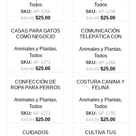
Todos
Todos
SKU:
AP-1256
SKU:
AP-1298
$
25.00
$
25.00
$
49.99
$
49.99
-50%
-50%
CASAS PARA GATOS
COMUNICACIÓN
COMO NEGOCIO
TELEPÁTICA CON
ANIMALES
Animales y Plantas
,
Animales y Plantas
,
Todos
Todos
SKU:
AP-1273
SKU:
AP-1266
$
25.00
$
25.00
$
49.99
$
49.99
-50%
-50%
CONFECCIÓN DE
COSTURA CANINA Y
ROPA PARA PERROS
FELINA
COMO NEGOCIO
Animales y Plantas
,
Animales y Plantas
,
Todos
Todos
SKU:
AP-1295
SKU:
AP-1271
$
25.00
$
25.00
$
49.99
$
49.99
-50%
-50%
CUIDADOS
CULTIVA TUS