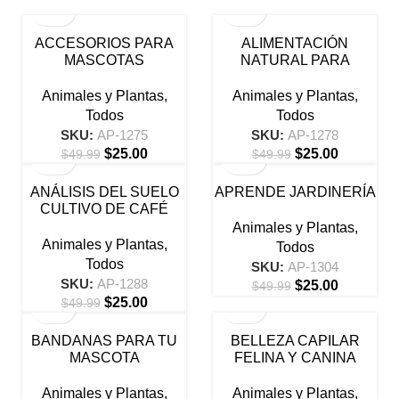
-50%
-50%
ACCESORIOS PARA
ALIMENTACIÓN
MASCOTAS
NATURAL PARA
MASCOTAS
Animales y Plantas
,
Animales y Plantas
,
Todos
Todos
SKU:
AP-1275
SKU:
AP-1278
$
25.00
$
25.00
$
49.99
$
49.99
-50%
-50%
ANÁLISIS DEL SUELO
APRENDE JARDINERÍA
CULTIVO DE CAFÉ
Animales y Plantas
,
Animales y Plantas
,
Todos
Todos
SKU:
AP-1304
SKU:
AP-1288
$
25.00
$
49.99
$
25.00
$
49.99
-50%
-50%
BANDANAS PARA TU
BELLEZA CAPILAR
MASCOTA
FELINA Y CANINA
Animales y Plantas
,
Animales y Plantas
,