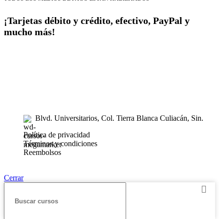
¡Tarjetas débito y crédito, efectivo, PayPal y
mucho más!
tiendaenlineapdf.com
Estás en el Marketplace más completo para comprar todo tipo de
cursos 100% en español. Los mejores cursos online, siempre al
mejor precio!
Blvd. Universitarios, Col. Tierra Blanca Culiacán, Sin.
Política de privacidad
Términos y condiciones
Reembolsos
Cerrar