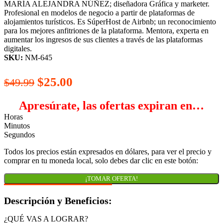
MARÍA ALEJANDRA NÚÑEZ; diseñadora Gráfica y marketer.
Profesional en modelos de negocio a partir de plataformas de
alojamientos turísticos. Es SúperHost de Airbnb; un reconocimiento
para los mejores anfitriones de la plataforma. Mentora, experta en
aumentar los ingresos de sus clientes a través de las plataformas
digitales.
SKU:
NM-645
El
El
$
25.00
$
49.99
precio
precio
Apresúrate, las ofertas expiran en…
original
actual
Horas
era:
es:
Minutos
Segundos
$49.99.
$25.00.
Todos los precios están expresados en dólares, para ver el precio y
comprar en tu moneda local, solo debes dar clic en este botón:
¡TOMAR OFERTA!
Descripción y Beneficios:
¿QUÉ VAS A LOGRAR?