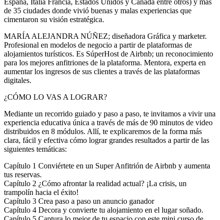
España, Italia Francia, Estados Unidos y Canadá entre otros) y más
de 35 ciudades donde vivió buenas y malas experiencias que
cimentaron su visión estratégica.
MARÍA ALEJANDRA NÚÑEZ; diseñadora Gráfica y marketer.
Profesional en modelos de negocio a partir de plataformas de
alojamientos turísticos. Es SúperHost de Airbnb; un reconocimiento
para los mejores anfitriones de la plataforma. Mentora, experta en
aumentar los ingresos de sus clientes a través de las plataformas
digitales.
¿CÓMO LO VAS A LOGRAR?
Mediante un recorrido guiado y paso a paso, te invitamos a vivir una
experiencia educativa única a través de más de 90 minutos de video
distribuidos en 8 módulos. Allí, te explicaremos de la forma más
clara, fácil y efectiva cómo lograr grandes resultados a partir de las
siguientes temáticas:
Capítulo 1 Conviértete en un Super Anfitrión de Airbnb y aumenta
tus reservas.
Capítulo 2 ¿Cómo afrontar la realidad actual? ¡La crisis, un
trampolín hacia el éxito!
Capítulo 3 Crea paso a paso un anuncio ganador
Capítulo 4 Decora y convierte tu alojamiento en el lugar soñado.
Capítulo 5 Captura lo mejor de tu espacio con este mini curso de