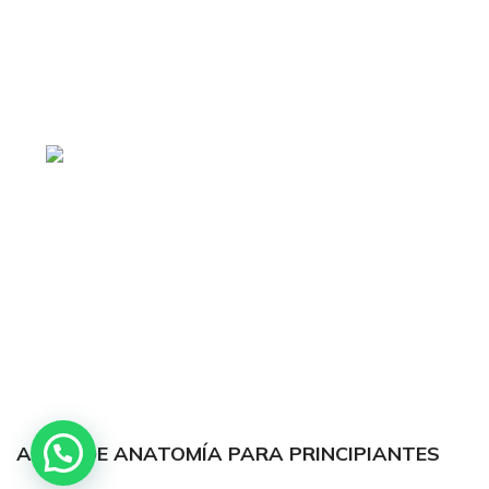
tiendaenlineapdf.com
Estás en el Marketplace más completo para
comprar todo tipo de cursos 100% en español. Los
mejores cursos online, siempre al mejor precio!
Blvd. Universitarios,
Col. Tierra Blanca Culiacán, Sin.
Política de privacidad
Términos y condiciones
Reembolsos
APRENDE ANATOMÍA PARA PRINCIPIANTES