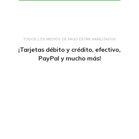
TODOS LOS MEDIOS DE PAGO ESTÁN HABILITADOS
¡Tarjetas débito y crédito, efectivo,
PayPal y mucho más!
tiendaenlineapdf.com
Estás en el Marketplace más completo para
comprar todo tipo de cursos 100% en español. Los
mejores cursos online, siempre al mejor precio!