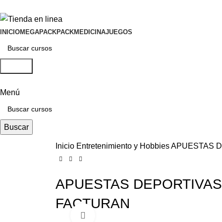
INICIO
MEGAPACK
PACKMEDICINA
JUEGOS
Buscar
Menú
Buscar
Inicio
Entretenimiento y Hobbies
APUESTAS D
APUESTAS DEPORTIVAS
FACTURAN
Click para agrandar