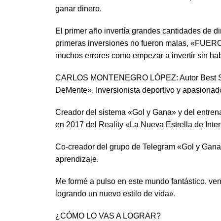
ganar dinero.
El primer año invertía grandes cantidades de d
primeras inversiones no fueron malas, «FUE
muchos errores como empezar a invertir sin h
CARLOS MONTENEGRO LÓPEZ: Autor Best Seller co
DeMente». Inversionista deportivo y apasionado
Creador del sistema «Gol y Gana» y del entren
en 2017 del Reality «La Nueva Estrella de Inter
Co-creador del grupo de Telegram «Gol y Gana 
aprendizaje.
Me formé a pulso en este mundo fantástico. ve
logrando un nuevo estilo de vida».
¿CÓMO LO VAS A LOGRAR?