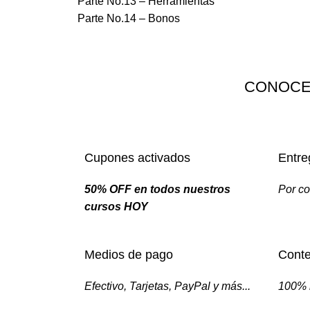
Parte No.13 – Herramientas
Parte No.14 – Bonos
CONOCE
Cupones activados
Entre
50% OFF en todos nuestros
Por co
cursos HOY
Medios de pago
Conte
Efectivo, Tarjetas, PayPal y más...
100% 