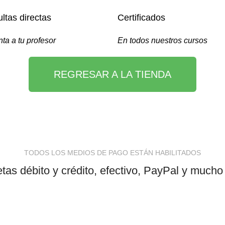
ltas directas
Certificados
ta a tu profesor
En todos nuestros cursos
REGRESAR A LA TIENDA
TODOS LOS MEDIOS DE PAGO ESTÁN HABILITADOS
etas débito y crédito, efectivo, PayPal y much