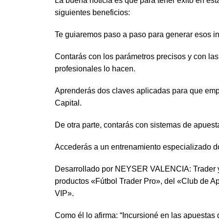
La buena noticia es que para tener éxito en est
siguientes beneficios:
Te guiaremos paso a paso para generar esos ing
Contarás con los parámetros precisos y con las
profesionales lo hacen.
Aprenderás dos claves aplicadas para que empi
Capital.
De otra parte, contarás con sistemas de apuest
Accederás a un entrenamiento especializado do
Desarrollado por NEYSER VALENCIA: Trader y C
productos «Fútbol Trader Pro», del «Club de 
VIP».
Como él lo afirma: “Incursioné en las apuestas