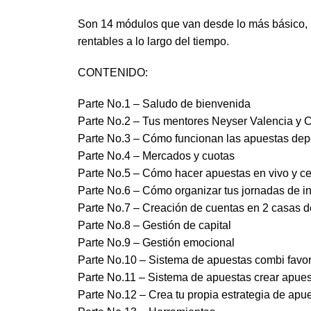
Son 14 módulos que van desde lo más básico, pa
rentables a lo largo del tiempo.
CONTENIDO:
Parte No.1 – Saludo de bienvenida
Parte No.2 – Tus mentores Neyser Valencia y 
Parte No.3 – Cómo funcionan las apuestas dep
Parte No.4 – Mercados y cuotas
Parte No.5 – Cómo hacer apuestas en vivo y ce
Parte No.6 – Cómo organizar tus jornadas de i
Parte No.7 – Creación de cuentas en 2 casas 
Parte No.8 – Gestión de capital
Parte No.9 – Gestión emocional
Parte No.10 – Sistema de apuestas combi favor
Parte No.11 – Sistema de apuestas crear apue
Parte No.12 – Crea tu propia estrategia de apu