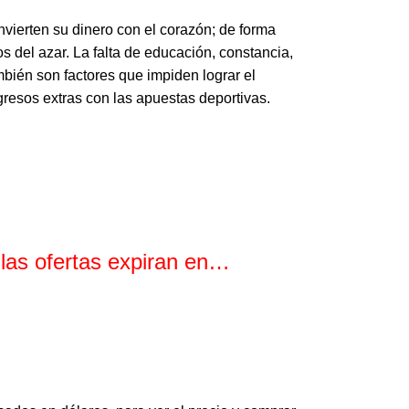
vierten su dinero con el corazón; de forma
 del azar. La falta de educación, constancia,
mbién son factores que impiden lograr el
gresos extras con las apuestas deportivas.
 las ofertas expiran en…