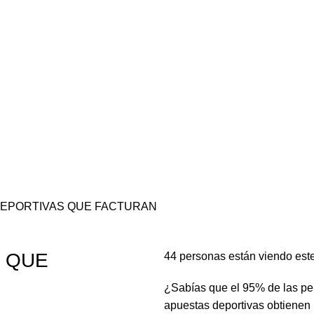
EPORTIVAS QUE FACTURAN
 QUE
44
personas están viendo est
¿Sabías que el 95% de las pe
apuestas deportivas obtienen