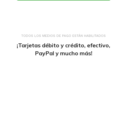
TODOS LOS MEDIOS DE PAGO ESTÁN HABILITADOS
¡Tarjetas débito y crédito, efectivo,
PayPal y mucho más!
tiendaenlineapdf.com
Estás en el Marketplace más completo para
comprar todo tipo de cursos 100% en español. Los
mejores cursos online, siempre al mejor precio!