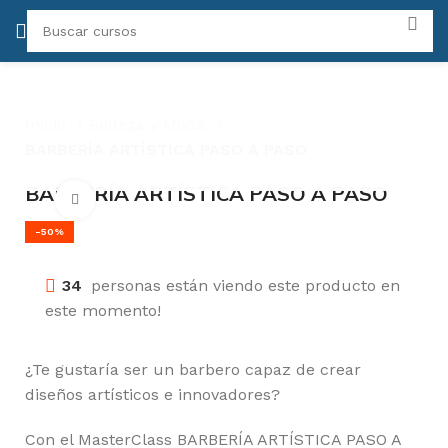
Inicio
Belleza y Moda
BARBERÍA ARTÍSTICA PASO A PASO
BARBERÍA ARTÍSTICA PASO A PASO
Click para agrandar
-50%
34
personas están viendo este producto en
este momento!
NEGOCIO
MARKETING
RESINA
AUTOCAD
ACUA
¿Te gustaría ser un barbero capaz de crear
diseños artísticos e innovadores?
Con el MasterClass BARBERÍA ARTÍSTICA PASO A