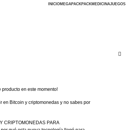
INICIO
MEGAPACK
PACKMEDICINA
JUEGOS
e producto en este momento!
ir en Bitcoin y criptomonedas y no sabes por
IN Y CRIPTOMONEDAS PARA
or qué esta nueva tecnología llegó para