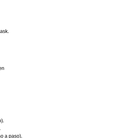
ask.
en
).
.
o a paso).