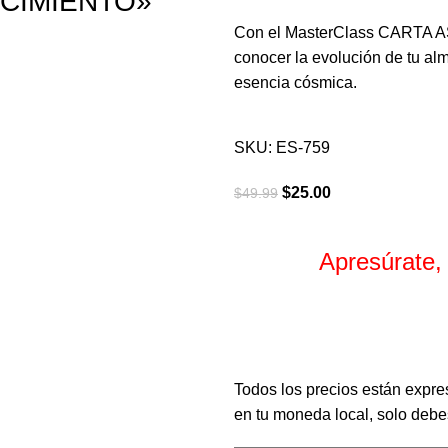
CIMIENTO»
Con el MasterClass CARTA 
conocer la evolución de tu alma
esencia cósmica.
SKU:
ES-759
$
25.00
$
49.99
Apresúrate,
Horas
Todos los precios están expre
en tu moneda local, solo debes