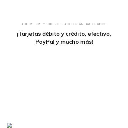
TODOS LOS MEDIOS DE PAGO ESTÁN HABILITADOS
¡Tarjetas débito y crédito, efectivo,
PayPal y mucho más!
tiendaenlineapdf.com
Estás en el Marketplace más completo para
comprar todo tipo de cursos 100% en español. Los
mejores cursos online, siempre al mejor precio!