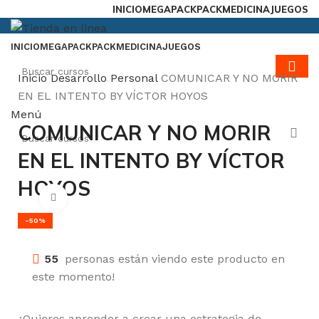
INICIO
MEGAPACK
PACKMEDICINA
JUEGOS
INICIO
MEGAPACK
PACKMEDICINA
JUEGOS
Inicio
Desarrollo Personal
COMUNICAR Y NO MORIR
EN EL INTENTO BY VÍCTOR HOYOS
Menú
COMUNICAR Y NO MORIR
EN EL INTENTO BY VÍCTOR
HOYOS
Click para agrandar
-50%
55
personas están viendo este producto en
este momento!
¿Quieres aprender a crear una estrategia de