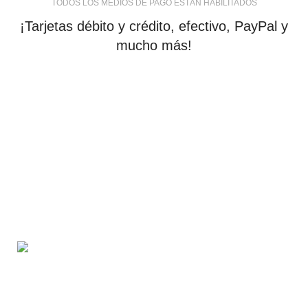
TODOS LOS MEDIOS DE PAGO ESTÁN HABILITADOS
¡Tarjetas débito y crédito, efectivo, PayPal y
mucho más!
tiendaenlineapdf.com
Estás en el Marketplace más completo para comprar
todo tipo de cursos 100% en español. Los mejores
cursos online, siempre al mejor precio!
Blvd. Universitarios, Col. Tierra Blanca Culiacán,
Sin.