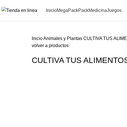
Inicio
MegaPack
PackMedicina
Juegos
Inicio
Animales y Plantas
CULTIVA TUS ALI
volver a productos
CULTIVA TUS ALIMENT
-50%
Click para agrandar