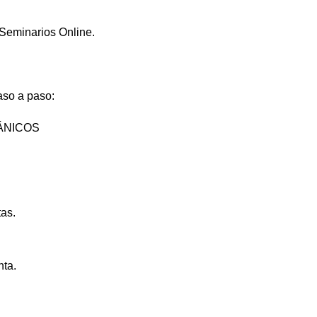
 Seminarios Online.
aso a paso:
ÁNICOS
tas.
nta.