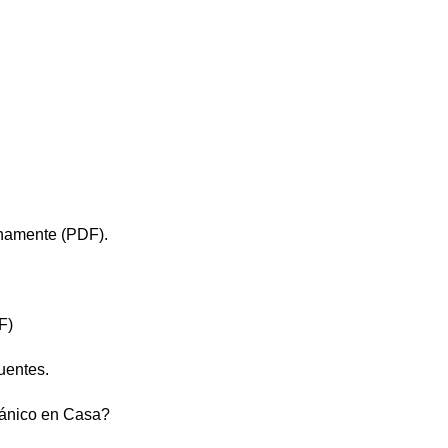
namente (PDF).
F)
uentes.
gánico en Casa?