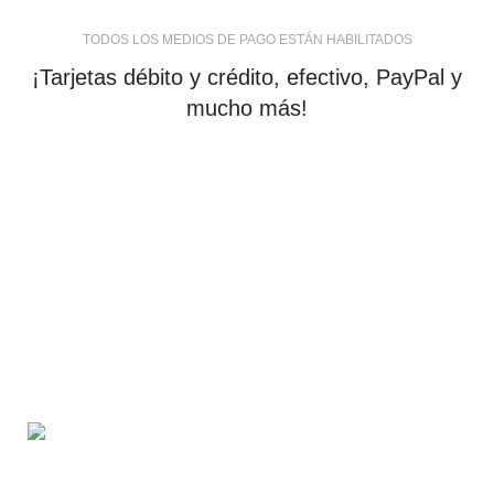
TODOS LOS MEDIOS DE PAGO ESTÁN HABILITADOS
¡Tarjetas débito y crédito, efectivo, PayPal y
mucho más!
tiendaenlineapdf.com
Estás en el Marketplace más completo para comprar
todo tipo de cursos 100% en español. Los mejores
cursos online, siempre al mejor precio!
Blvd. Universitarios, Col. Tierra Blanca Culiacán,
Sin.