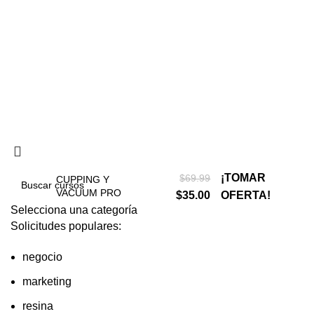
Política de privacidad
Términos y condiciones
Reembolsos
¡TOMAR
$
69.99
CUPPING Y
VACUUM PRO
$
35.00
OFERTA!
Selecciona una categoría
Solicitudes populares:
negocio
marketing
resina