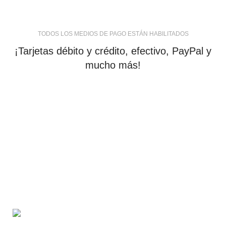
TODOS LOS MEDIOS DE PAGO ESTÁN HABILITADOS
¡Tarjetas débito y crédito, efectivo, PayPal y
mucho más!
tiendaenlineapdf.com
Estás en el Marketplace más completo para comprar
todo tipo de cursos 100% en español. Los mejores
cursos online, siempre al mejor precio!
Blvd. Universitarios, Col. Tierra Blanca Culiacán,