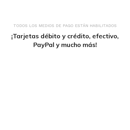
TODOS LOS MEDIOS DE PAGO ESTÁN HABILITADOS
¡Tarjetas débito y crédito, efectivo,
PayPal y mucho más!
tiendaenlineapdf.com
Estás en el Marketplace más completo para
comprar todo tipo de cursos 100% en español. Los
mejores cursos online, siempre al mejor precio!