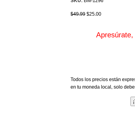
SKU:
BM-1296
$
49.99
$
25.00
Apresúrate,
Horas
Todos los precios están expre
en tu moneda local, solo debes