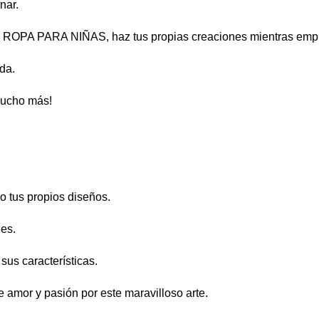
nar.
PA PARA NIÑAS, haz tus propias creaciones mientras empre
da.
mucho más!
o tus propios diseños.
les.
sus características.
ne amor y pasión por este maravilloso arte.