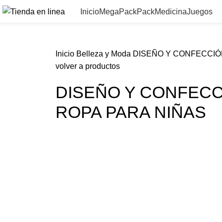
Inicio
MegaPack
PackMedicina
Juegos
Inicio
Belleza y Moda
DISEÑO Y CONFECCIÓ
volver a productos
DISEÑO Y CONFECC
ROPA PARA NIÑAS
-50%
Click para agrandar