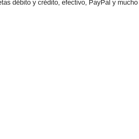
etas débito y crédito, efectivo, PayPal y much
Política de privacidad
Términos y condiciones
Reembolsos
ce más
 todo tipo
pañol. Los
 siempre al
Blvd.
Tierra
n.