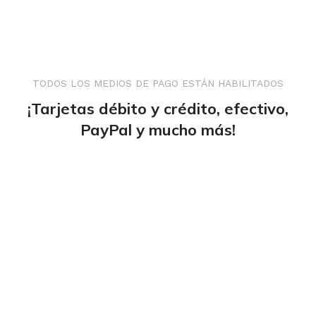
TODOS LOS MEDIOS DE PAGO ESTÁN HABILITADOS
¡Tarjetas débito y crédito, efectivo,
PayPal y mucho más!
tiendaenlineapdf.com
Estás en el Marketplace más completo para
comprar todo tipo de cursos 100% en español. Los