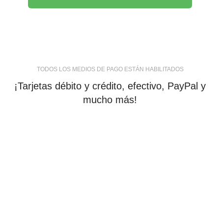
TODOS LOS MEDIOS DE PAGO ESTÁN HABILITADOS
¡Tarjetas débito y crédito, efectivo, PayPal y
mucho más!
tiendaenlineapdf.com
Estás en el Marketplace más completo para comprar
todo tipo de cursos 100% en español. Los mejores