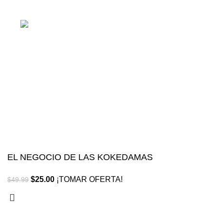
cursos online, siempre al mejor precio!
Blvd. Universitarios, Col.
Tierra Blanca Culiacán, Sin.
Política de privacidad
Términos y condiciones
Reembolsos
EL NEGOCIO DE LAS KOKEDAMAS
$
25.00
¡TOMAR OFERTA!
$
49.99