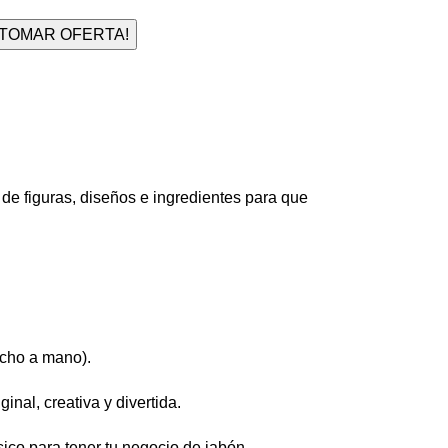
¡TOMAR OFERTA!
iguras, diseños e ingredientes para que
echo a mano).
inal, creativa y divertida.
ico para tener tu negocio de jabón.