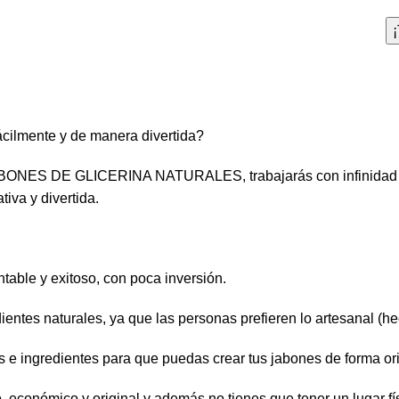
cilmente y de manera divertida?
NES DE GLICERINA NATURALES, trabajarás con infinidad de f
tiva y divertida.
ntable y exitoso, con poca inversión.
ientes naturales, ya que las personas prefieren lo artesanal (h
s e ingredientes para que puedas crear tus jabones de forma orig
 económico y original y además no tienes que tener un lugar fís