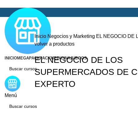
Inicio
Negocios y Marketing
EL NEGOCIO DE
volver a productos
EL NEGOCIO DE LOS
INICIO
MEGAPACK
PACKMEDICINA
JUEGOS
SUPERMERCADOS DE C
EXPERTO
Menú
-50%
Click para agrandar