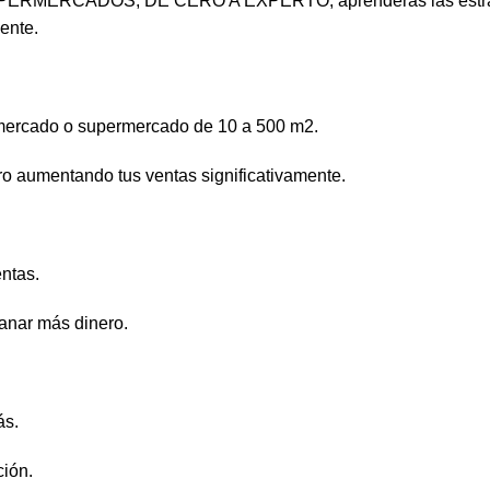
ERMERCADOS, DE CERO A EXPERTO, aprenderás las estrateg
ente.
 mercado o supermercado de 10 a 500 m2.
ro aumentando tus ventas significativamente.
ntas.
ganar más dinero.
ás.
ción.