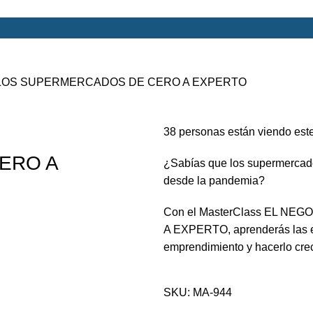
 LOS SUPERMERCADOS DE CERO A EXPERTO
38
personas están viendo est
ERO A
¿Sabías que los supermercado
desde la pandemia?
Con el MasterClass EL N
A EXPERTO, aprenderás las es
emprendimiento y hacerlo cre
SKU:
MA-944