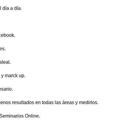
 día a día.
cebook.
es.
leal.
l y marck up.
sario.
uenos resultados en todas las áreas y medirlos.
 Seminarios Online.