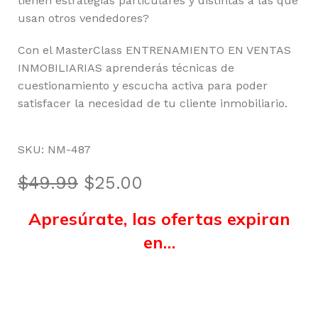
tienen estrategias particulares y distintas a las que
usan otros vendedores?
Con el MasterClass ENTRENAMIENTO EN VENTAS
INMOBILIARIAS aprenderás técnicas de
cuestionamiento y escucha activa para poder
satisfacer la necesidad de tu cliente inmobiliario.
SKU:
NM-487
$
49.99
$
25.00
Apresúrate, las ofertas expiran
en…
Horas
Minutos
Segundos