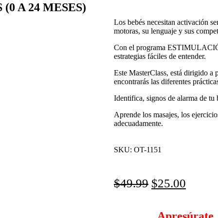
(0 A 24 MESES)
Los bebés necesitan activación sen
motoras, su lenguaje y sus compet
Con el programa ESTIMULACIÓN
estrategias fáciles de entender.
Este MasterClass, está dirigido a
encontrarás las diferentes práctica
Identifica, signos de alarma de tu 
Aprende los masajes, los ejercicios
adecuadamente.
SKU:
OT-1151
$
49.99
$
25.00
Apresúrate,