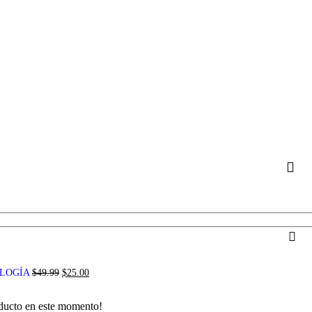
OLOGÍA
$
49.99
$
25.00
oducto en este momento!