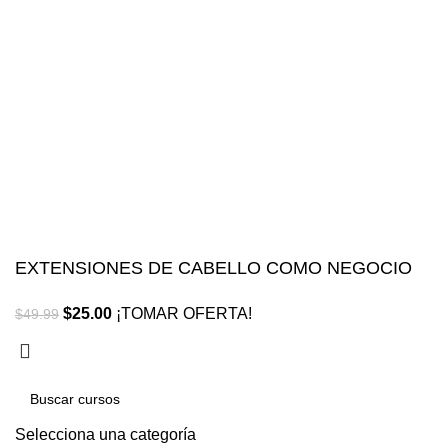
Blvd. Universitarios, Col. Tierra Blanca Culiacán,
Sin.
Política de privacidad
Términos y condiciones
Reembolsos
EXTENSIONES DE CABELLO COMO NEGOCIO
$
25.00
¡TOMAR OFERTA!
$
49.99
Selecciona una categoría