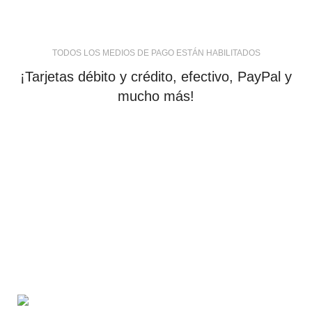
TODOS LOS MEDIOS DE PAGO ESTÁN HABILITADOS
¡Tarjetas débito y crédito, efectivo, PayPal y
mucho más!
tiendaenlineapdf.com
Estás en el Marketplace más completo para comprar
todo tipo de cursos 100% en español. Los mejores
cursos online, siempre al mejor precio!