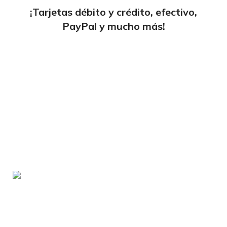
¡Tarjetas débito y crédito, efectivo,
PayPal y mucho más!
tiendaenlineapdf.com
Estás en el Marketplace más completo para
comprar todo tipo de cursos 100% en español. Los
mejores cursos online, siempre al mejor precio!
Blvd. Universitarios, Col. Tierra Blanca Culiacán,
Sin.