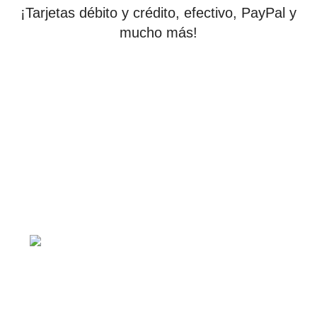
¡Tarjetas débito y crédito, efectivo, PayPal y
mucho más!
tiendaenlineapdf.com
Estás en el Marketplace más completo para comprar
todo tipo de cursos 100% en español. Los mejores
cursos online, siempre al mejor precio!
Blvd. Universitarios, Col.
Tierra Blanca Culiacán, Sin.
Política de privacidad