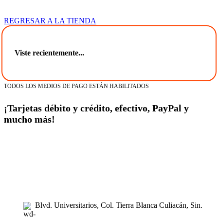
REGRESAR A LA TIENDA
Viste recientemente...
TODOS LOS MEDIOS DE PAGO ESTÁN HABILITADOS
¡Tarjetas débito y crédito, efectivo, PayPal y
mucho más!
tiendaenlineapdf.com
Estás en el Marketplace más completo para comprar todo tipo de
cursos 100% en español. Los mejores cursos online, siempre al
mejor precio!
Blvd. Universitarios, Col. Tierra Blanca Culiacán, Sin.