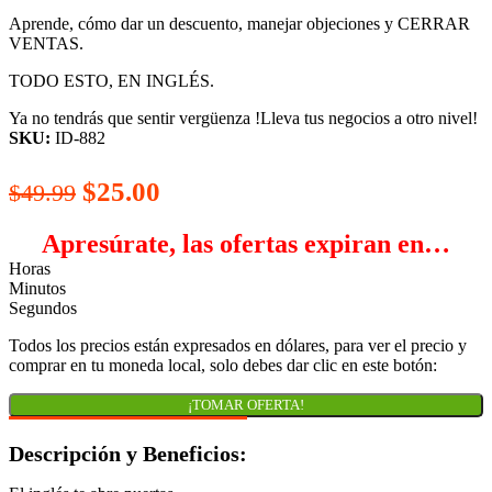
Aprende, cómo dar un descuento, manejar objeciones y CERRAR
VENTAS.
TODO ESTO, EN INGLÉS.
Ya no tendrás que sentir vergüenza !Lleva tus negocios a otro nivel!
SKU:
ID-882
El
El
$
25.00
$
49.99
precio
precio
Apresúrate, las ofertas expiran en…
original
actual
Horas
era:
es:
Minutos
Segundos
$49.99.
$25.00.
Todos los precios están expresados en dólares, para ver el precio y
comprar en tu moneda local, solo debes dar clic en este botón:
¡TOMAR OFERTA!
Descripción y Beneficios: