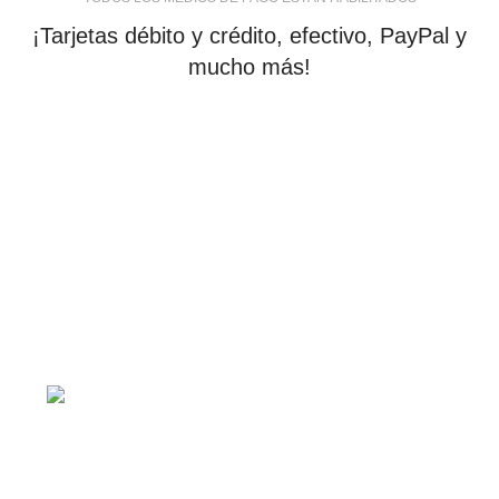
¡Tarjetas débito y crédito, efectivo, PayPal y
mucho más!
tiendaenlineapdf.com
Estás en el Marketplace más completo para comprar
todo tipo de cursos 100% en español. Los mejores
cursos online, siempre al mejor precio!
Blvd. Universitarios, Col.
Tierra Blanca Culiacán, Sin.