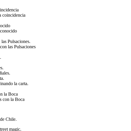
incidencia
a coincidencia
nocido
sconocido
las Pulsaciones.
con las Pulsaciones
.
s.
ñales.
ta.
nando la carta.
on la Boca
s con la Boca
de Chile.
treet magic.