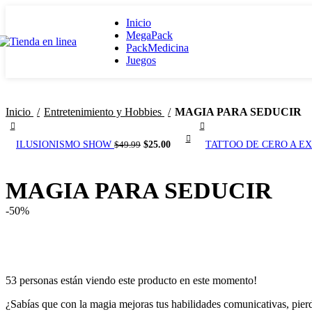
Inicio
MegaPack
PackMedicina
Juegos
Inicio
Entretenimiento y Hobbies
MAGIA PARA SEDUCIR
El
El
ILUSIONISMO SHOW
$
25.00
TATTOO DE CERO A E
$
49.99
precio
precio
original
actual
era:
es:
MAGIA PARA SEDUCIR
$49.99.
$25.00.
-50%
53
personas están viendo este producto en este momento!
¿Sabías que con la magia mejoras tus habilidades comunicativas,