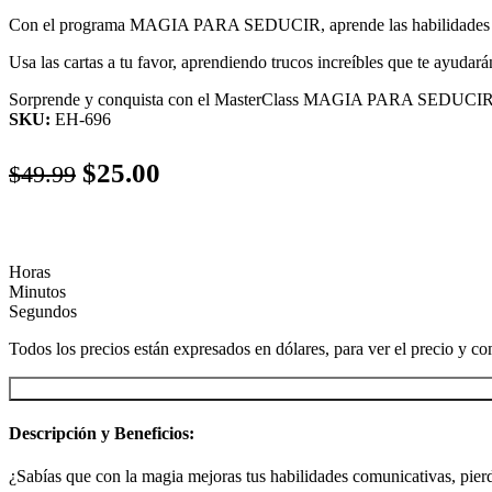
Con el programa MAGIA PARA SEDUCIR, aprende las habilidades de pe
Usa las cartas a tu favor, aprendiendo trucos increíbles que te ayudar
Sorprende y conquista con el MasterClass MAGIA PARA SEDUCIR
SKU:
EH-696
El
El
$
25.00
$
49.99
precio
precio
original
actual
era:
es:
Horas
Minutos
$49.99.
$25.00.
Segundos
Todos los precios están expresados en dólares, para ver el precio y co
Descripción y Beneficios:
¿Sabías que con la magia mejoras tus habilidades comunicativas,