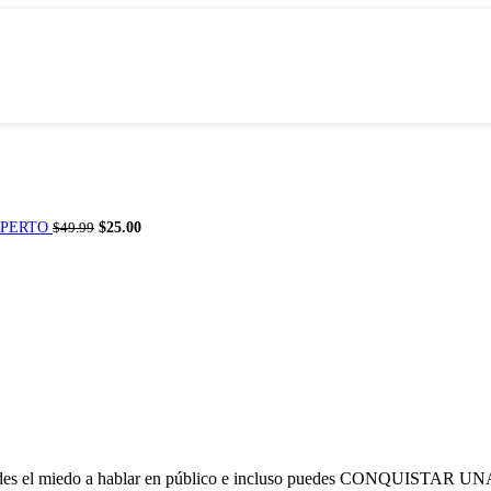
El
El
XPERTO
$
25.00
$
49.99
precio
precio
original
actual
era:
es:
$49.99.
$25.00.
 pierdes el miedo a hablar en público e incluso puedes CONQUISTA