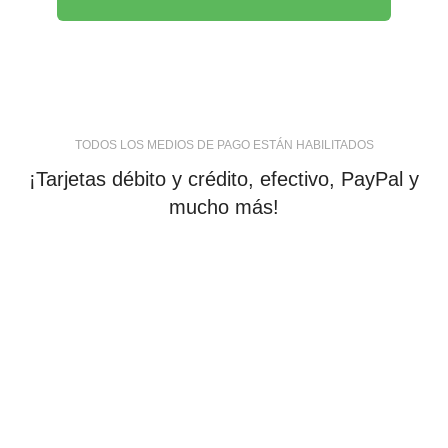
TODOS LOS MEDIOS DE PAGO ESTÁN HABILITADOS
¡Tarjetas débito y crédito, efectivo, PayPal y
mucho más!
tiendaenlineapdf.com
Estás en el Marketplace más completo para comprar
todo tipo de cursos 100% en español. Los mejores