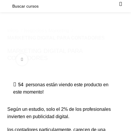
Inicio
Negocios y Marketing
MARKETING DIGITAL PARA CONTADORES
MARKETING DIGITAL PARA
CONTADORES
Click para agrandar
-50%
Selecciona una categoría
54
personas están viendo este producto en
este momento!
NEGOCIO
MARKETING
RESINA
AUTOCAD
ACUAR
Según un estudio, solo el 2% de los profesionales
invierten en publicidad digital.
los contadores particularmente, carecen de una