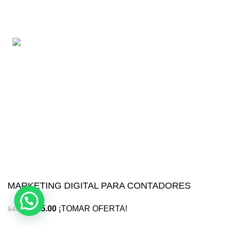
todo tipo de cursos 100% en español. Los mejores
cursos online, siempre al mejor precio!
Blvd. Universitarios, Col. Tierra Blanca Culiacán,
Sin.
Política de privacidad
Términos y condiciones
Reembolsos
MARKETING DIGITAL PARA CONTADORES
$
25.00
¡TOMAR OFERTA!
$
49.99