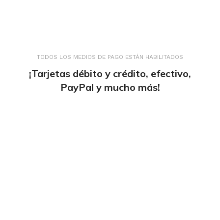
TODOS LOS MEDIOS DE PAGO ESTÁN HABILITADOS
¡Tarjetas débito y crédito, efectivo,
PayPal y mucho más!
tiendaenlineapdf.com
Estás en el Marketplace más completo para
comprar todo tipo de cursos 100% en español. Los
mejores cursos online, siempre al mejor precio!