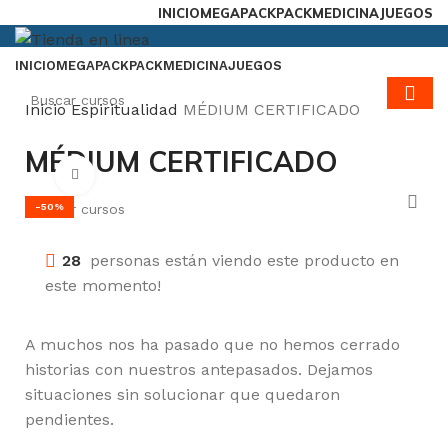
INICIO
MEGAPACK
PACKMEDICINA
JUEGOS
INICIO
MEGAPACK
PACKMEDICINA
JUEGOS
Inicio
Espiritualidad
MÉDIUM CERTIFICADO
MÉDIUM CERTIFICADO
Click para agrandar
-50%
28
personas están viendo este producto en
este momento!
A muchos nos ha pasado que no hemos cerrado
historias con nuestros antepasados. Dejamos
situaciones sin solucionar que quedaron
pendientes.