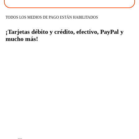
TODOS LOS MEDIOS DE PAGO ESTÁN HABILITADOS
¡Tarjetas débito y crédito, efectivo, PayPal y
mucho más!
tiendaenlineapdf.com
Estás en el Marketplace más completo para comprar todo tipo de
cursos 100% en español. Los mejores cursos online, siempre al
mejor precio!