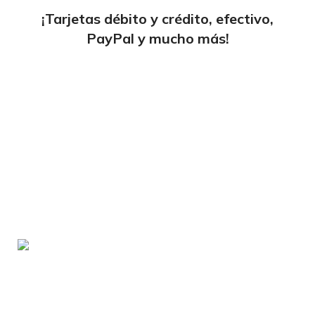
¡Tarjetas débito y crédito, efectivo,
PayPal y mucho más!
tiendaenlineapdf.com
Estás en el Marketplace más completo para
comprar todo tipo de cursos 100% en español. Los
mejores cursos online, siempre al mejor precio!
Blvd. Universitarios, Col. Tierra Blanca Culiacán,
Sin.