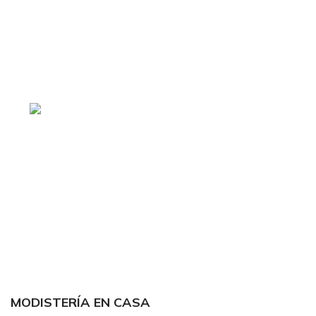
tiendaenlineapdf.com
Estás en el Marketplace más completo para
comprar todo tipo de cursos 100% en español. Los
mejores cursos online, siempre al mejor precio!
Blvd. Universitarios,
Col. Tierra Blanca Culiacán, Sin.
Política de privacidad
Términos y condiciones
Reembolsos
MODISTERÍA EN CASA