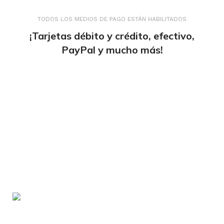
TODOS LOS MEDIOS DE PAGO ESTÁN HABILITADOS
¡Tarjetas débito y crédito, efectivo,
PayPal y mucho más!
tiendaenlineapdf.com
Estás en el Marketplace más completo para
comprar todo tipo de cursos 100% en español. Los
mejores cursos online, siempre al mejor precio!
Blvd. Universitarios, Col. Tierra Blanca Culiacán,
Sin.