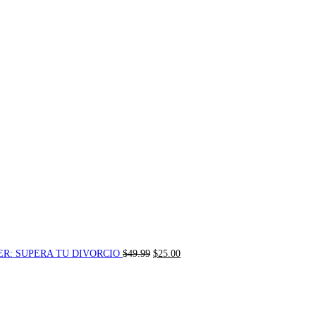
El
El
ER: SUPERA TU DIVORCIO
$
49.99
$
25.00
precio
precio
original
actual
era:
es:
$49.99.
$25.00.