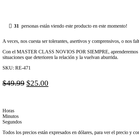
31
personas están viendo este producto en este momento!
A veces, nos cuesta ser tolerantes, asertivos y comprensivos, o nos fal
Con el MASTER CLASS NOVIOS POR SIEMPRE, aprenderemos herramienta
situaciones que deterioren la relación y la vuelvan aburrida.
SKU:
RE-471
El
El
$
49.99
$
25.00
precio
precio
original
actual
era:
es:
Horas
Minutos
$49.99.
$25.00.
Segundos
Todos los precios están expresados en dólares, para ver el precio y co