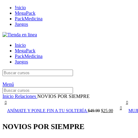
Inicio
-50%
MegaPack
PackMedicina
Juegos
Inicio
MegaPack
PackMedicina
Juegos
Menú
Inicio
Relaciones
NOVIOS POR SIEMPRE
El
El
ANÍMATE Y PONLE FIN A TU SOLTERÍA
$
49.99
$
25.00
MUJ
precio
precio
original
actual
NOVIOS POR SIEMPRE
era:
es:
$49.99.
$25.00.