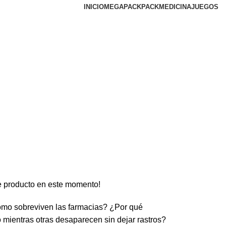
INICIO
MEGAPACK
PACKMEDICINA
JUEGOS
e producto en este momento!
omo sobreviven las farmacias? ¿Por qué
o mientras otras desaparecen sin dejar rastros?