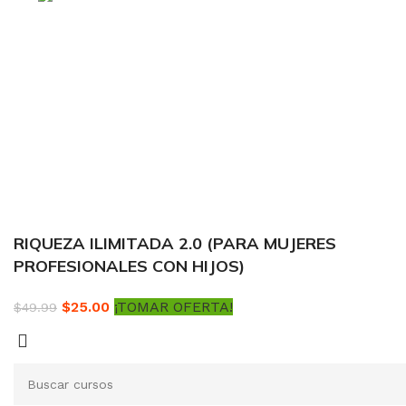
Col. Tierra Blanca Culiacán, Sin.
Política de privacidad
Términos y condiciones
Reembolsos
RIQUEZA ILIMITADA 2.0 (PARA MUJERES
PROFESIONALES CON HIJOS)
$
25.00
¡TOMAR OFERTA!
$
49.99