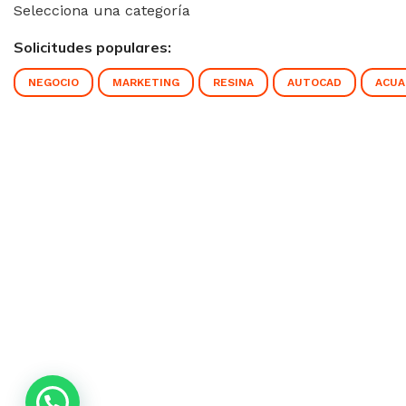
Selecciona una categoría
Solicitudes populares:
NEGOCIO
MARKETING
RESINA
AUTOCAD
ACUA