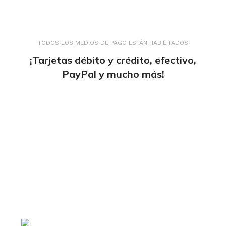
TODOS LOS MEDIOS DE PAGO ESTÁN HABILITADOS
¡Tarjetas débito y crédito, efectivo,
PayPal y mucho más!
tiendaenlineapdf.com
Estás en el Marketplace más completo para
comprar todo tipo de cursos 100% en español. Los
mejores cursos online, siempre al mejor precio!
Blvd. Universitarios,