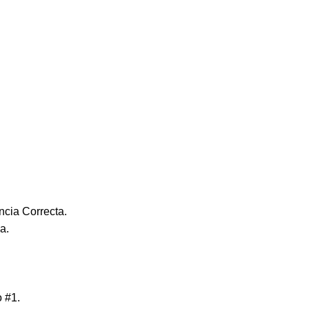
cia Correcta.
a.
 #1.