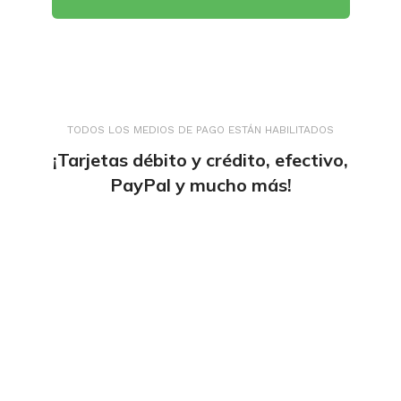
TODOS LOS MEDIOS DE PAGO ESTÁN HABILITADOS
¡Tarjetas débito y crédito, efectivo,
PayPal y mucho más!
tiendaenlineapdf.com
Estás en el Marketplace más completo para
comprar todo tipo de cursos 100% en español. Los