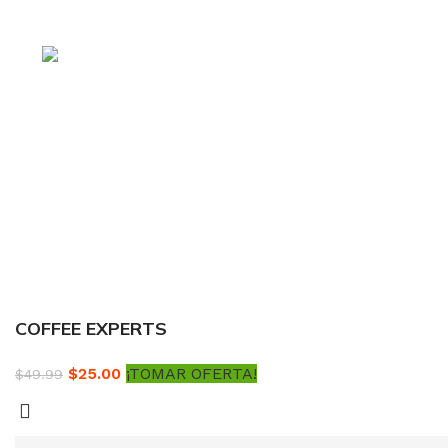
mejores cursos online, siempre al mejor precio!
Blvd. Universitarios,
Col. Tierra Blanca Culiacán, Sin.
Política de privacidad
Términos y condiciones
Reembolsos
COFFEE EXPERTS
$
25.00
¡TOMAR OFERTA!
$
49.99