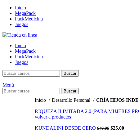
Inicio
MegaPack
PackMedicina
Juegos
Inicio
MegaPack
PackMedicina
Juegos
Buscar
Menú
Buscar
Inicio
Desarrollo Personal
CRÍA HIJOS IN
RIQUEZA ILIMITADA 2.0 (PARA MUJERES P
volver a productos
KUNDALINI DESDE CERO
$
25.00
$
49.99