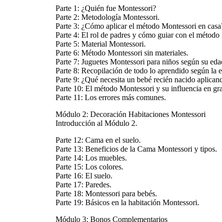
Parte 1: ¿Quién fue Montessori?
Parte 2: Metodología Montessori.
Parte 3: ¿Cómo aplicar el método Montessori en casa
Parte 4: El rol de padres y cómo guiar con el método
Parte 5: Material Montessori.
Parte 6: Método Montessori sin materiales.
Parte 7: Juguetes Montessori para niños según su eda
Parte 8: Recopilación de todo lo aprendido según la 
Parte 9: ¿Qué necesita un bebé recién nacido aplicand
Parte 10: El método Montessori y su influencia en gr
Parte 11: Los errores más comunes.
Módulo 2: Decoración Habitaciones Montessori
Introducción al Módulo 2.
Parte 12: Cama en el suelo.
Parte 13: Beneficios de la Cama Montessori y tipos.
Parte 14: Los muebles.
Parte 15: Los colores.
Parte 16: El suelo.
Parte 17: Paredes.
Parte 18: Montessori para bebés.
Parte 19: Básicos en la habitación Montessori.
Módulo 3: Bonos Complementarios