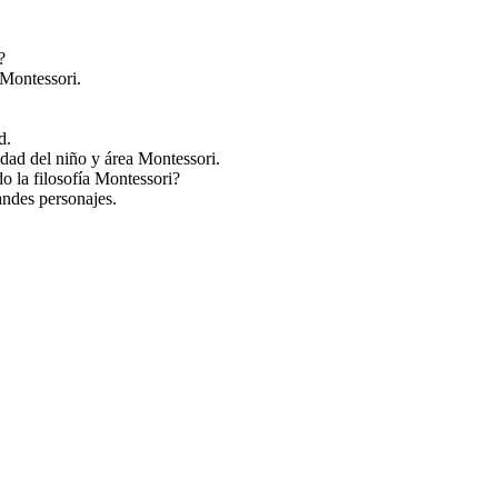
?
 Montessori.
d.
edad del niño y área Montessori.
o la filosofía Montessori?
andes personajes.