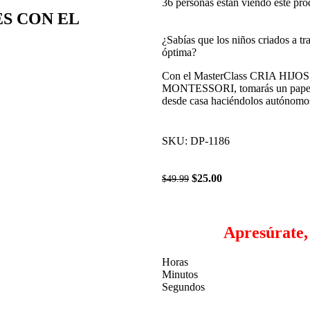
36
personas están viendo este pr
ES CON EL
¿Sabías que los niños criados a t
óptima?
Con el MasterClass CRIA H
MONTESSORI, tomarás un papel ac
desde casa haciéndolos autónomos
SKU:
DP-1186
$
25.00
$
49.99
Apresúrate,
Horas
Minutos
Segundos