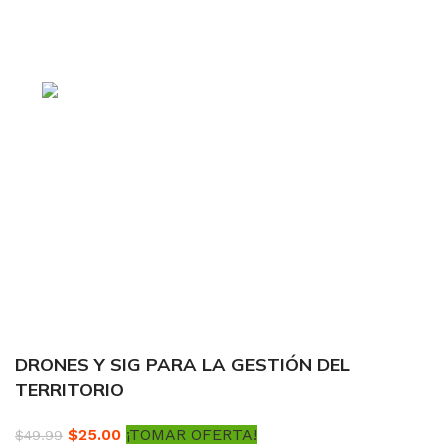
comprar todo tipo de cursos 100% en español. Los
mejores cursos online, siempre al mejor precio!
Blvd. Universitarios,
Col. Tierra Blanca Culiacán, Sin.
Política de privacidad
Términos y condiciones
Reembolsos
DRONES Y SIG PARA LA GESTIÓN DEL
TERRITORIO
$
25.00
¡TOMAR OFERTA!
$
49.99