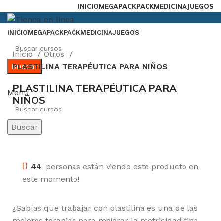
INICIO
MEGAPACK
PACKMEDICINA
JUEGOS
INICIO
MEGAPACK
PACKMEDICINA
JUEGOS
Inicio
Otros
Buscar
PLASTILINA TERAPÉUTICA PARA NIÑOS
PLASTILINA TERAPÉUTICA PARA
Menú
NIÑOS
Buscar
-50%
Click para agrandar
44
personas están viendo este producto en
este momento!
¿Sabías que trabajar con plastilina es una de las
mejores terapias para mejorar la motricidad fina